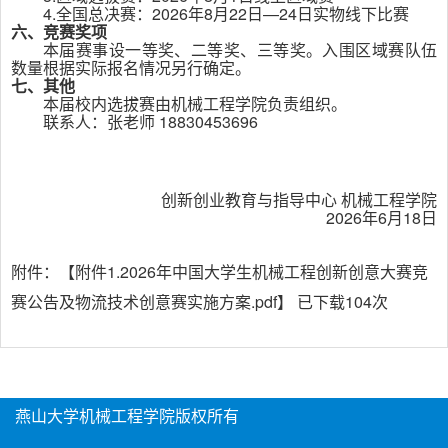
4.
全国总决赛：
2026
年
8
月
22
日—
24
日实物线下比赛
六、竞赛奖项
本届赛事设一等奖、二等奖、三等奖。入围区域赛队伍
数量根据实际报名情况另行确定。
七、其他
本届校内选拔赛由机械工程学院负责组织。
联系人：张老师
18830453696
创新创业教育与指导中心 机械工程学院
2026
年
6
月
18
日
附件：【
附件1.2026年中国大学生机械工程创新创意大赛竞
赛公告及物流技术创意赛实施方案.pdf
】 已下载
104
次
燕山大学机械工程学院版权所有