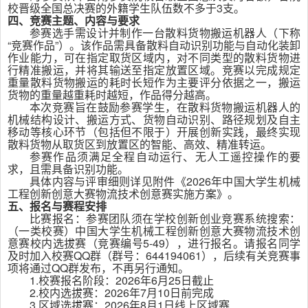
校晋级全国总决赛的外籍学生队伍数不多于
3
支。
四、竞赛主题、内容与要求
参赛选手需设计并制作一台散料货物搬运机器人（下称
“竞赛作品”）。该作品需具备散料自动识别功能与自动化装卸
作业能力，可在指定取货区域内，对不同类型的散料货物进
行精准搬运，并将其输送至指定放置区域。竞赛以完成规定
重量散料货物搬运的耗时长短作为主要评分依据之一，搬运
货物的重量越重耗时越短，作品得分越高。
本次竞赛旨在鼓励参赛学生，在散料货物搬运机器人的
机械结构设计、搬运方式、货物自动识别、路径规划及自主
移动等核心环节（包括但不限于）开展创新实践，最终实现
散料货物从取货区到放置区的智能、高效、精准转运。
参赛作品须满足全程自动运行、无人工遥控操作的要
求，且需具备识别功能。
具体内容与评审细则详见附件《
2026
年中国大学生机械
工程创新创意大赛物流技术创意赛实施方案》。
五、报名与赛程安排
比赛报名：参赛团队须在学校创新创业竞赛系统搜索：
（一类校赛）中国大学生机械工程创新创意大赛物流技术创
意赛校内选拔赛（竞赛编号
5-49
），进行报名。请报名同学
及时加入校赛
QQ
群（群号：
644194061
），后续有关竞赛事
项将通过
QQ
群发布，不再另行通知。
1.
校赛报名阶段：
2026
年
6
月
25
日截止
2.
校内选拔赛：
2026
年
7
月
10
日前完成
3.
区域选拔赛：
2026
年
8
月
1
日线上区域赛