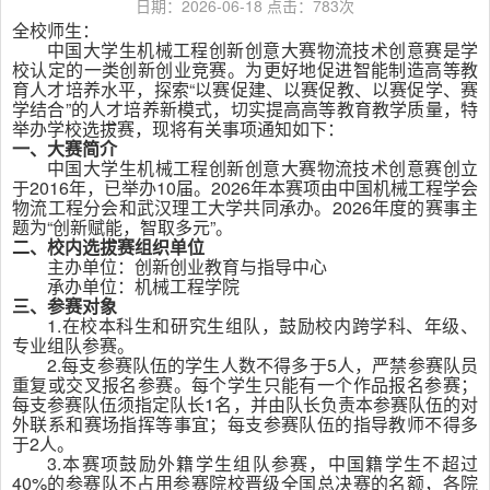
日期：2026-06-18 点击：
783
次
全校师生：
中国大学生机械工程创新创意大赛物流技术创意赛是学
校认定的一类创新创业竞赛。为更好地促进智能制造高等教
育人才培养水平，探索“以赛促建、以赛促教、以赛促学、赛
学结合”的人才培养新模式，切实提高高等教育教学质量，特
举办学校选拔赛，现将有关事项通知如下：
一、大赛简介
中国大学生机械工程创新创意大赛物流技术创意赛创立
于
2016
年，已举办
10
届。
2026
年本赛项由中国机械工程学会
物流工程分会和武汉理工大学共同承办。
2026
年度的赛事主
题为“创新赋能，智取多元”。
二、校内选拔赛组织单位
主办单位：创新创业教育与指导中心
承办单位：机械工程学院
三、参赛对象
1.
在校本科生和研究生组队，鼓励校内跨学科、年级、
专业组队参赛。
2.
每支参赛队伍的学生人数不得多于
5
人，严禁参赛队员
重复或交叉报名参赛。每个学生只能有一个作品报名参赛；
每支参赛队伍须指定队长
1
名，并由队长负责本参赛队伍的对
外联系和赛场指挥等事宜；每支参赛队伍的指导教师不得多
于
2
人。
3.
本赛项鼓励外籍学生组队参赛，中国籍学生不超过
40%
的参赛队不占用参赛院校晋级全国总决赛的名额，各院