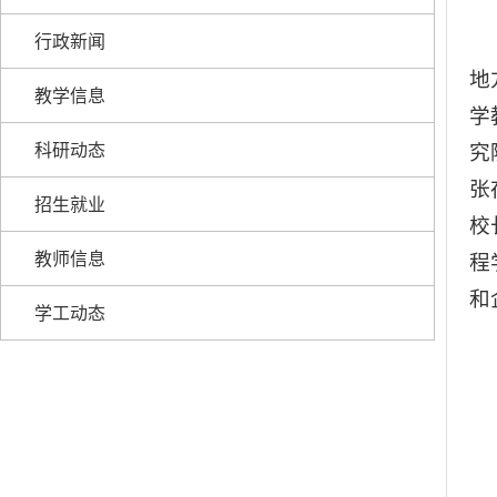
行政新闻
地
教学信息
学
科研动态
究
张
招生就业
校
教师信息
程
和
学工动态