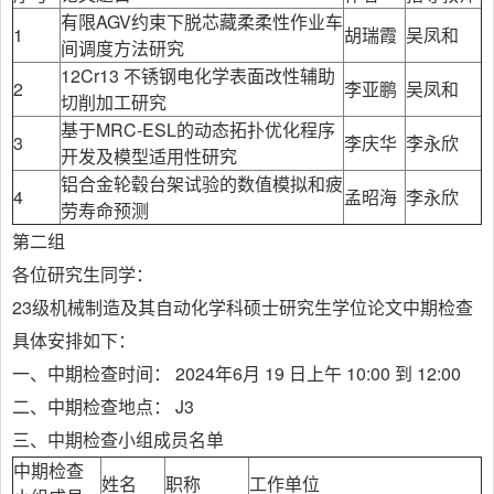
有限AGV约束下脱芯藏柔柔性作业车
1
胡瑞霞
吴凤和
间调度方法研究
12Cr13 不锈钢电化学表面改性辅助
2
李亚鹏
吴凤和
切削加工研究
基于MRC-ESL的动态拓扑优化程序
3
李庆华
李永欣
开发及模型适用性研究
铝合金轮毂台架试验的数值模拟和疲
4
孟昭海
李永欣
劳寿命预测
第二组
各位研究生同学：
23级机械制造及其自动化学科硕士研究生学位论文中期检查
具体安排如下：
一、中期检查时间： 2024年6月 19 日上午 10:00 到 12:00
二、中期检查地点： J3
三、中期检查小组成员名单
中期检查
姓名
职称
工作单位