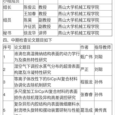
小组成员
组长
陈俊云
教授
燕山大学机械工程学院
王加春
教授
燕山大学机械工程学院
组员
陈昊
副教授
燕山大学机械工程学院
许征凯
副教授
燕山大学机械工程学院
秘书
徐龙华
讲师
燕山大学机械工程学院
四、中期检查论文题目如下
序号
论文题目
作者
指导教师
液滴在高温微纳结构表面的动力学行
1
甄广伟
刘聪
为及换热特性研究
湿空气下调控水蒸气分布的超滑表面
2
严正
刘聪
构建及冷凝特性研究
等离子体改性下的SiCp/Al复合材料
3
程振龙
孙伟
协调化去除机制研究
多尺度加工SiCp/Al复合材料的表面
4
张春睿
孙伟
损伤去除机理及异构高差调控研究
复杂异形内腔结构内表面微细磨料水
5
射流喷头旋转和摆动装置研制与性能
葛浩成
黄传真