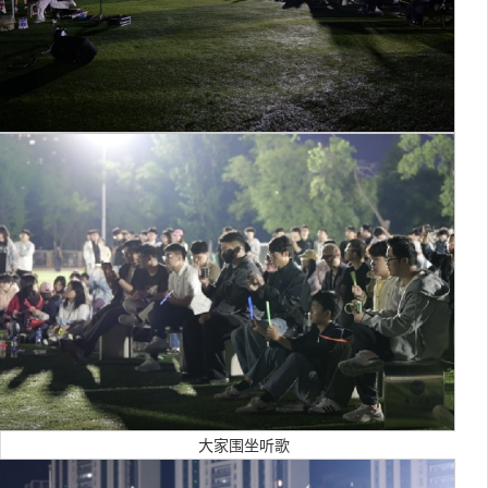
大家围坐听歌