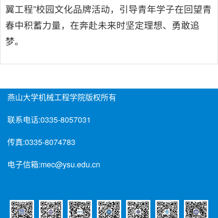
翼工程”校园文化品牌活动，引导青年学子在回望青
春中积蓄力量，在奔赴未来时坚定理想、勇敢追
梦。
燕山大学机械工程学院版权所有
联系电话:
0335-8057031
传真:
0335-8074783
电子信箱:
mec@ysu.edu.cn