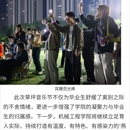
挥舞荧光棒
此次草坪音乐节不仅为毕业生舒缓了离别之际
的不舍情绪，更进一步增强了学院的凝聚力与毕业
生的归属感。下一步，机械工程学院将继续立足育
人实际，持续打造有温度、有特色、有感染力的“燕