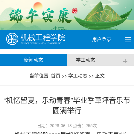
用户登录
+
新闻动态
学工动态
当前位置:
首页
>>
学工动态
>> 正文
“机忆留夏，乐动青春”毕业季草坪音乐节
圆满举行
日期：2026-06-18 点击：
255
次