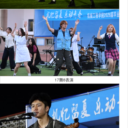
17舞8表演