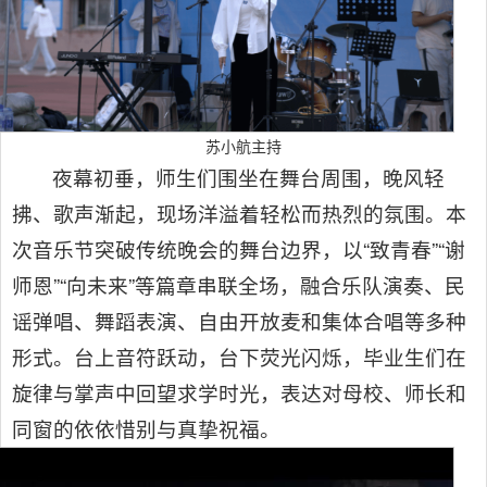
苏小航主持
夜幕初垂，师生们围坐在舞台周围，晚风轻
拂、歌声渐起，现场洋溢着轻松而热烈的氛围。本
次音乐节突破传统晚会的舞台边界，以“致青春”“谢
师恩”“向未来”等篇章串联全场，融合乐队演奏、民
谣弹唱、舞蹈表演、自由开放麦和集体合唱等多种
形式。台上音符跃动，台下荧光闪烁，毕业生们在
旋律与掌声中回望求学时光，表达对母校、师长和
同窗的依依惜别与真挚祝福。