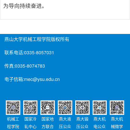
为导向持续奋进。
燕山大学机械工程学院版权所有
联系电话:
0335-8057031
传真:
0335-8074783
电子信箱:
mec@ysu.edu.cn
机械工
国家冷
国家地
燕大液
燕大锻
燕大机
燕大机
程学院
轧中心
方联合
压公众
压公众
电公众
械微学