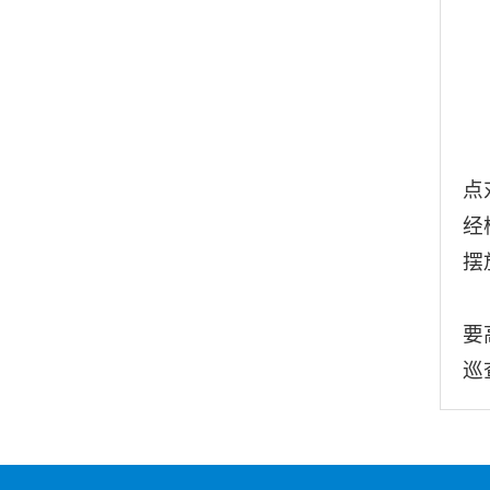
点
经
摆
要
巡