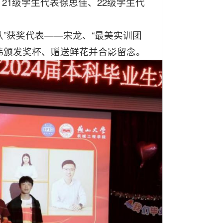
21级学生代表徐思佳、22级学生代
队
”获奖代表——宋龙、“
最美实训团
蔡伟颁发奖杯、赠送鲜花并合影留念。