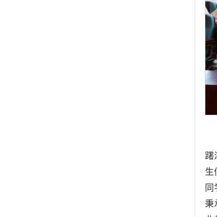
躇
生
同
秉