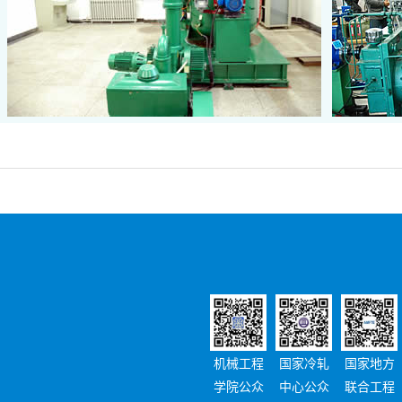
机械工程
国家冷轧
国家地方
学院公众
中心公众
联合工程