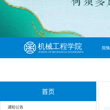
院情
首页
通知公告
极