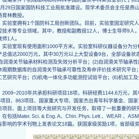
6月29日国家国防科技工业局批准建设。现学术委员会主任是燕
杨育林教授。
验室拥有1个国防科工局创新团队。目前，实验室固定研究人员
控技术等专业领域，其中，教授和副教授12人，博士生导师9人
教师1人。
验室现有使用面积1000平方米。实验室科研仪器设备分为分
产总值达2000万元，其中30万元以上大型设备9台，全部设备
1)自润滑关节轴承材料检测及失效分析平台；(2)自润滑关节轴承
命周期数据库的自润滑关节轴承可靠性及寿命评价技术研究平台；
工艺研究平台；(5)机电一体化多功能测控试验平台；(6)机加工
。
009~2010年共承担科研项目18项，科研经费1144.6万元，
73项目、863项目、国家重大专项、国家杰出青年科学基金、国
点项目、面上项目等大批研究与开发任务，取得了一批重要的研究
在包括Mater. Sci. & Eng. A、Chin. Phys. Lett 、WEAR 、AS
有影响的学术刊物上发表论文18篇。获国家级奖励1项，省部级奖