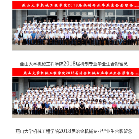
2018
燕山大学机械工程学院
届机制专业毕业生合影留念
2018
燕山大学机械工程学院
届冶金机械专业毕业生合影留念