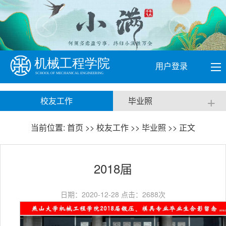
用户登录
+
校友工作
毕业照
当前位置:
首页
>>
校友工作
>>
毕业照
>> 正文
2018届
日期：2020-12-28 点击：
2688
次